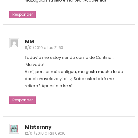
Mazagatos su sitio en la Real Academia?
Responder
MM
11/01/2010 a las 21:53
Todavía me estoy riendo con lo de Caritina…
¡Malvado!
A mí, por ser más antigua, me gusta mucho lo de
dar el chavelazo y tal…¿ Sabe usted a ké me
refiero? Apuesto a ke sí.
Responder
Misternny
12/01/2010 a las 09:30