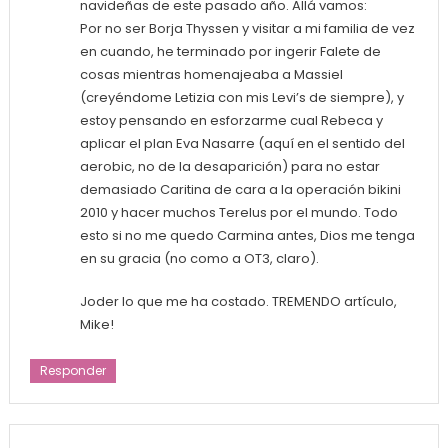
navideñas de este pasado año. Allá vamos:
Por no ser Borja Thyssen y visitar a mi familia de vez
en cuando, he terminado por ingerir Falete de
cosas mientras homenajeaba a Massiel
(creyéndome Letizia con mis Levi’s de siempre), y
estoy pensando en esforzarme cual Rebeca y
aplicar el plan Eva Nasarre (aquí en el sentido del
aerobic, no de la desaparición) para no estar
demasiado Caritina de cara a la operación bikini
2010 y hacer muchos Terelus por el mundo. Todo
esto si no me quedo Carmina antes, Dios me tenga
en su gracia (no como a OT3, claro).
Joder lo que me ha costado. TREMENDO artículo,
Mike!
Responder