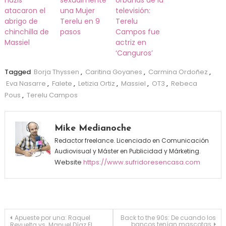
nazis
sexualmente
Urbanas de la
atacaron el
una Mujer
televisión:
abrigo de
Terelu en 9
Terelu
chinchilla de
pasos
Campos fue
Massiel
actriz en
‘Canguros’
Tagged
Borja Thyssen
,
Caritina Goyanes
,
Carmina Ordoñez
,
Eva Nasarre
,
Falete
,
Letizia Ortiz
,
Massiel
,
OT3
,
Rebeca
Pous
,
Terelu Campos
Mike Medianoche
Redactor freelance. Licenciado en Comunicación
Audiovisual y Máster en Publicidad y Márketing.
Website
https://www.sufridoresencasa.com
Navegación de entradas
Apueste por una: Raquel
Back to the 90s: De cuando los
bancos tenían mascotas
Revuelta vs. Manuel Díaz El