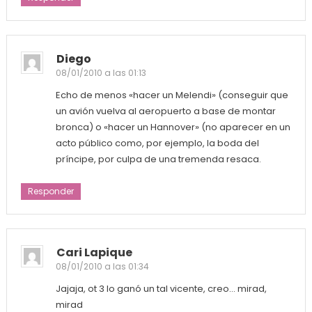
Diego
08/01/2010 a las 01:13
Echo de menos «hacer un Melendi» (conseguir que
un avión vuelva al aeropuerto a base de montar
bronca) o «hacer un Hannover» (no aparecer en un
acto público como, por ejemplo, la boda del
príncipe, por culpa de una tremenda resaca.
Responder
Cari Lapique
08/01/2010 a las 01:34
Jajaja, ot 3 lo ganó un tal vicente, creo… mirad,
mirad