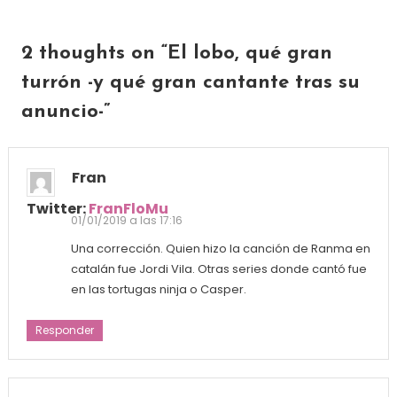
2 thoughts on “
El lobo, qué gran
turrón -y qué gran cantante tras su
anuncio-
”
Fran
Twitter:
FranFloMu
01/01/2019 a las 17:16
Una corrección. Quien hizo la canción de Ranma en
catalán fue Jordi Vila. Otras series donde cantó fue
en las tortugas ninja o Casper.
Responder