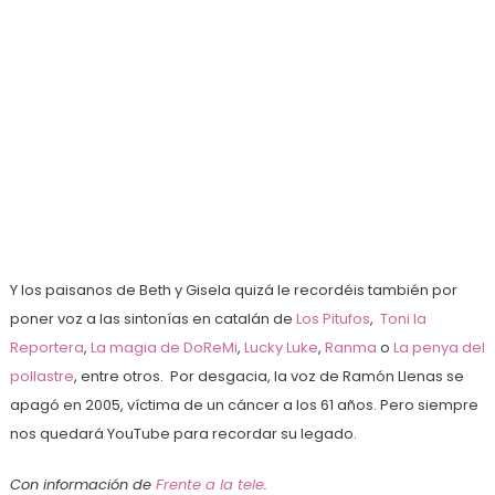
Y los paisanos de Beth y Gisela quizá le recordéis también por
poner voz a las sintonías en catalán de
Los Pitufos
,
Toni la
Reportera
,
La magia de DoReMi
,
Lucky Luke
,
Ranma
o
La penya del
pollastre
, entre otros. Por desgacia, la voz de Ramón Llenas se
apagó en 2005, víctima de un cáncer a los 61 años. Pero siempre
nos quedará YouTube para recordar su legado.
Con información de
Frente a la tele
.