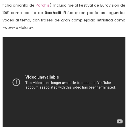
ficha amarilla de
Parchís
). Incluso fue al Festival de Eurovisión de
1981 como corista de
Bachelli
. Él fue quien ponía las segundas
voces al tema, con frases de gran complejidad letrística como
«wow» o «lalala».