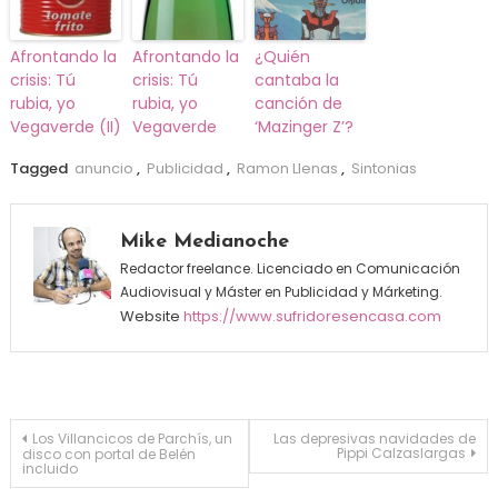
Afrontando la
Afrontando la
¿Quién
crisis: Tú
crisis: Tú
cantaba la
rubia, yo
rubia, yo
canción de
Vegaverde (II)
Vegaverde
‘Mazinger Z’?
Tagged
anuncio
,
Publicidad
,
Ramon Llenas
,
Sintonias
Mike Medianoche
Redactor freelance. Licenciado en Comunicación
Audiovisual y Máster en Publicidad y Márketing.
Website
https://www.sufridoresencasa.com
Navegación de entradas
Los Villancicos de Parchís, un
Las depresivas navidades de
Pippi Calzaslargas
disco con portal de Belén
incluido