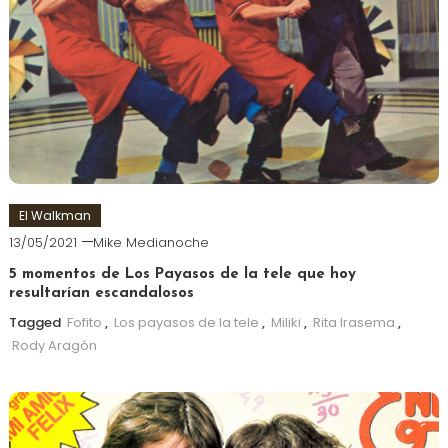
El Walkman
13/05/2021
Mike Medianoche
5 momentos de Los Payasos de la tele que hoy
resultarían escandalosos
Tagged
Fofito
,
Los payasos de la tele
,
Miliki
,
Rita Irasema
,
Rody Aragón