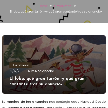
Home
El Walkman
El lobo, qué gran turrón -y qué gran cantante tras su anuncio-
El Walkman
19/12/2016
Mike Medianoche
El lobo, qué gran turrón -y qué gran
cantante tras su anuncio-
La
música de los anuncios
nos contagia cada Navidad. Desde
el
«vuelve a casa vuelve»
del turrón El Almendro al «
queremos