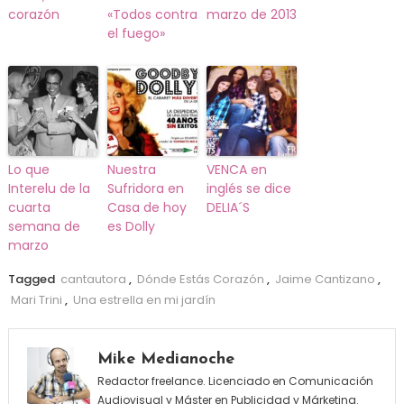
corazón
«Todos contra
marzo de 2013
el fuego»
Lo que
Nuestra
VENCA en
Interelu de la
Sufridora en
inglés se dice
cuarta
Casa de hoy
DELIA´S
semana de
es Dolly
marzo
Tagged
cantautora
,
Dónde Estás Corazón
,
Jaime Cantizano
,
Mari Trini
,
Una estrella en mi jardín
Mike Medianoche
Redactor freelance. Licenciado en Comunicación
Audiovisual y Máster en Publicidad y Márketing.