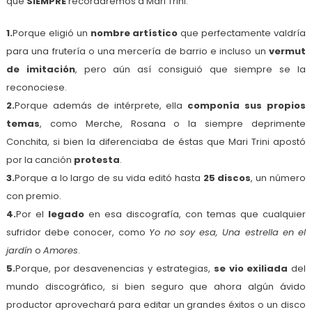
que
SIEMPRE
recordaremos a Mari Trini.
1.
Porque eligió un
nombre artístico
que perfectamente valdría
para una frutería o una mercería de barrio e incluso un
vermut
de imitación
, pero aún así consiguió que siempre se la
reconociese.
2.
Porque además de intérprete, ella
componía sus propios
temas
, como Merche, Rosana o la siempre deprimente
Conchita, si bien la diferenciaba de éstas que Mari Trini apostó
por la canción
protesta
.
3.
Porque a lo largo de su vida editó hasta
25 discos
, un número
con premio.
4.
Por el
legado
en esa discografía, con temas que cualquier
sufridor debe conocer, como
Yo no soy esa, Una estrella en el
jardín
o
Amores
.
5.
Porque, por desavenencias y estrategias,
se vio exiliada
del
mundo discográfico, si bien seguro que ahora algún ávido
productor aprovechará para editar un grandes éxitos o un disco