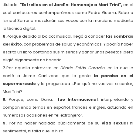
titulado
“Estrellas en el Jardín: Homenaje a Mari Trini”,
en el
cual cantautores contemporáneos como Pedro Guerra, Bebe o
Ismael Serrano mezclarán sus voces con la murciana mediante
la técnica digital.
6.
Porque debido al boicot musical, llegó a conocer
las sombras
del éxito
, con problemas de salud y económicos. Y podría haber
escrito un libro contando sus miserias y ganar unas pesetas, pero
eligió dignamente no hacerlo.
7.
Por aquella entrevista en
Dónde Estás Corazón
, en la que le
contó a Jaime Cantizano que la gente
la paraba en el
supermercado
y le preguntaba ¿Por qué no vuelves a cantar,
Mari Trini?
8.
Porque, como Dana,
fue Internacional
, interpretando y
componiendo temas en español, francés e inglés, actuando en
numerosas ocasiones en “el extranjero”.
9.
Por no haber hablado públicamente de su
vida sexual
ni
sentimental, ni falta que le hizo.