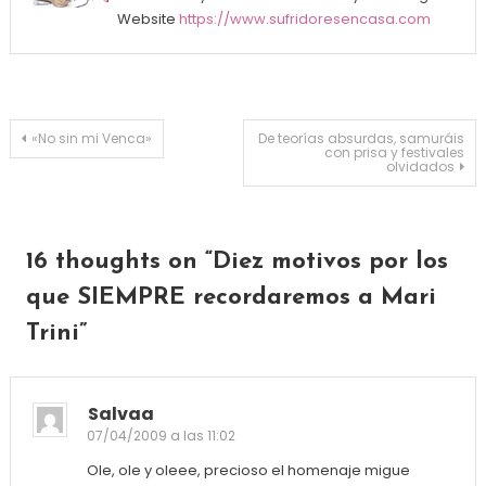
Website
https://www.sufridoresencasa.com
Navegación de entradas
«No sin mi Venca»
De teorías absurdas, samuráis
con prisa y festivales
olvidados
16 thoughts on “
Diez motivos por los
que SIEMPRE recordaremos a Mari
Trini
”
Salvaa
07/04/2009 a las 11:02
Ole, ole y oleee, precioso el homenaje migue