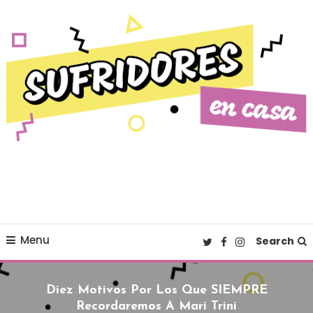
Skip To Content
Cultura pop made in Spain
Sufridores en casa
Menu
Search
Diez Motivos Por Los Que SIEMPRE
Recordaremos A Mari Trini