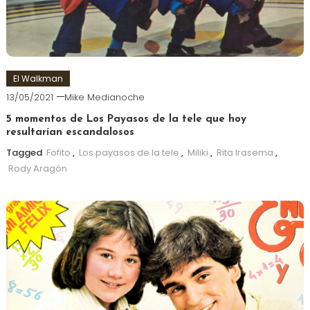
El Walkman
13/05/2021
Mike Medianoche
5 momentos de Los Payasos de la tele que hoy
resultarían escandalosos
Tagged
Fofito
,
Los payasos de la tele
,
Miliki
,
Rita Irasema
,
Rody Aragón