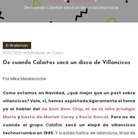
Home
El Walkman
De cuando Calaítos sacó un disco de Villancicos
El Walkman
31/12/2010
Sufridores en Casa
De cuando Calaítos sacó un disco de Villancicos
Por Mike Medianoche
Como estamos en Navidad, ¿qué mejor que un post sobre
villancicos? Vale, sí, hemos explotado ligeramente el tema
ya al hablar del
de Bom Bom Chip
,
el de la niña prodigio
María
y
hasta de Mariah Carey y Rocío Durcal
. Pero no de
cuando el grupo
Calaítos
sacó un elepé de villancicos
technorrumba en 1995.
Y si estáis hartos de villancicos, tirad de