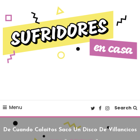
Skip To Content
Cultura pop made in Spain
Sufridores en casa
Menu
Search
De Cuando Calaítos Sacó Un Disco De Villancicos