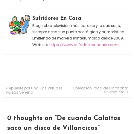
Sufridores En Casa
Blog sobre televisión, música, cine y lo que surja,
siempre desde un punto nostálgico y humorístico.
Emitiendo de manera ininterrumpida desde 2009.
Website
https://www.sufridoresencasa.com
Navegación de entradas
Apueste por una: Las Virtudes
Operación Paca de Carmona:
el veredicto.
vs. Las Veneno
0 thoughts on “
De cuando Calaítos
sacó un disco de Villancicos
”