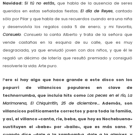
Navidad:
Si tú no estás
,
que habla de la ausencia de seres
queridos en estas señaladas fiestas;
El día de Reyes
, cantado
sólo por Pilar y que habla de sus recuerdos cuando era una niña
y desenvolvía los regalos cada 5 de enero; y mi favorita,
Consuelo
.
Consuelo
la canta Alberto y trata de la señora que
vende castañas en la esquina de su calle, que es muy
desgraciada, ya que enviudó joven con dos niños, y que él le
regaló un décimo de lotería que resultó premiado y consiguió
resolverle la vida. Arte puro.
P
ero si hay algo que hace grande a este disco son los
popurrí de villancicos populares en clave de
technorrumba, que incluía hits como
Los peces en el río, La
Marimorena, El Chiquirritín, 25 de diciembre
… Además, son
villancicos políticamente correctos y para toda la familia,
y así, el villanco «canta, ríe, bebe, que hoy es Nochebuena»
sustituyen el «bebe» por «baila», que es más sano. Y
cuando dice «dale a la zambomba, dale a la almirez, y