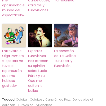
me
Curiosidades,
Tamborilero
apasionaba el
Calaitos y
mundo del
Eurovisiones
espectáculo»
Entrevista a
Expertos
La conexión
Olga Romero:
Eurovisivos
de ‘La Gallina
«PopStars no
nos ofrecen
Turuleca’ y
tuvo la
su opinión
Eurovisión
repercusión
sobre Lucía
que me
Pérez y su
hubiese
Que me
gustado»
quiten lo
bailao
Tagged
Calaita
,
Calaitos
,
Canción de Paz
,
De los pies al
corazón
,
Eurovision
,
villancicos