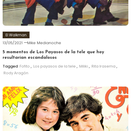
El Walkman
13/05/2021
Mike Medianoche
5 momentos de Los Payasos de la tele que hoy
resultarían escandalosos
Tagged
Fofito
,
Los payasos de la tele
,
Miliki
,
Rita Irasema
,
Rody Aragón