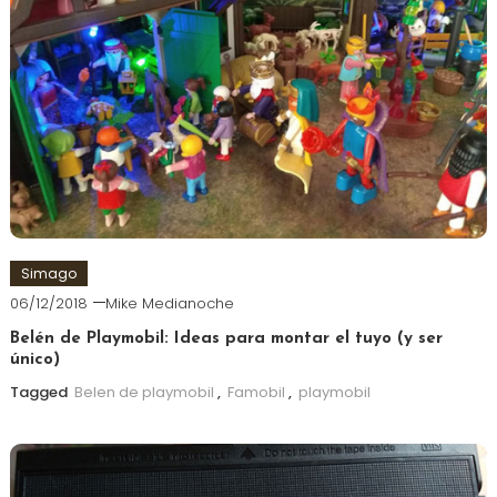
Simago
06/12/2018
Mike Medianoche
Belén de Playmobil: Ideas para montar el tuyo (y ser
único)
Tagged
Belen de playmobil
,
Famobil
,
playmobil