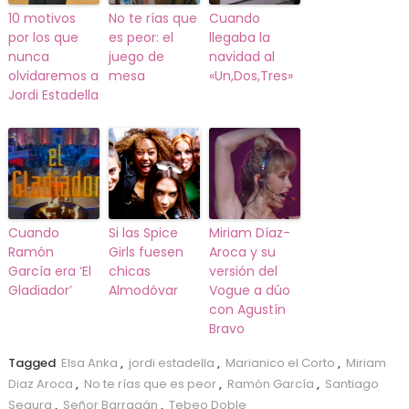
10 motivos
No te rías que
Cuando
por los que
es peor: el
llegaba la
nunca
juego de
navidad al
olvidaremos a
mesa
«Un,Dos,Tres»
Jordi Estadella
Cuando
Si las Spice
Miriam Díaz-
Ramón
Girls fuesen
Aroca y su
García era ‘El
chicas
versión del
Gladiador’
Almodóvar
Vogue a dúo
con Agustín
Bravo
Tagged
Elsa Anka
,
jordi estadella
,
Marianico el Corto
,
Miriam
Diaz Aroca
,
No te rías que es peor
,
Ramón García
,
Santiago
Segura
,
Señor Barragán
,
Tebeo Doble