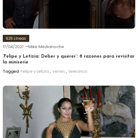
625 Líneas
17/04/2021
Mike Medianoche
‘Felipe y Letizia: Deber y querer’: 8 razones para revisitar
la miniserie
Tagged
Felipe y Letizia
,
series
,
telecinco