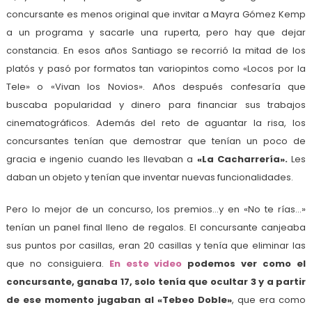
concursante es menos original que invitar a Mayra Gómez Kemp
a un programa y sacarle una ruperta, pero hay que dejar
constancia. En esos años Santiago se recorrió la mitad de los
platós y pasó por formatos tan variopintos como «Locos por la
Tele» o «Vivan los Novios». Años después confesaría que
buscaba popularidad y dinero para financiar sus trabajos
cinematográficos. Además del reto de aguantar la risa, los
concursantes tenían que demostrar que tenían un poco de
gracia e ingenio cuando les llevaban a
«La Cacharrería».
Les
daban un objeto y tenían que inventar nuevas funcionalidades.
Pero lo mejor de un concurso, los premios…y en «No te rías…»
tenían un panel final lleno de regalos. El concursante canjeaba
sus puntos por casillas, eran 20 casillas y tenía que eliminar las
que no consiguiera.
En este video
podemos ver como el
concursante, ganaba 17, solo tenía que ocultar 3 y a partir
de ese momento jugaban al «Tebeo Doble»
, que era como