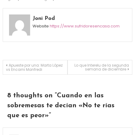
Joni Pod
Website
https://www.sufridoresencasa.com
Navegación de entradas
Apueste por una: Marta López
Lo que Interelu de la segunda
semana de diciembre
vs Encarni Manfredi
8 thoughts on “
Cuando en las
sobremesas te decían «No te rías
que es peor»
”