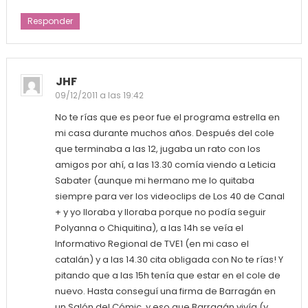
Responder
JHF
09/12/2011 a las 19:42
No te rías que es peor fue el programa estrella en
mi casa durante muchos años. Después del cole
que terminaba a las 12, jugaba un rato con los
amigos por ahí, a las 13.30 comía viendo a Leticia
Sabater (aunque mi hermano me lo quitaba
siempre para ver los videoclips de Los 40 de Canal
+ y yo lloraba y lloraba porque no podía seguir
Polyanna o Chiquitina), a las 14h se veía el
Informativo Regional de TVE1 (en mi caso el
catalán) y a las 14.30 cita obligada con No te rías! Y
pitando que a las 15h tenía que estar en el cole de
nuevo. Hasta conseguí una firma de Barragán en
un Salón del Cómic, y eso que Barragán vivía (y