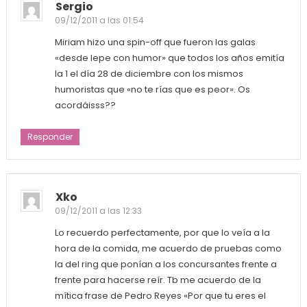
Sergio
09/12/2011 a las 01:54
Miriam hizo una spin-off que fueron las galas
«desde lepe con humor» que todos los años emitía
la 1 el día 28 de diciembre con los mismos
humoristas que «no te rías que es peor». Os
acordáisss??
Responder
Xko
09/12/2011 a las 12:33
Lo recuerdo perfectamente, por que lo veía a la
hora de la comida, me acuerdo de pruebas como
la del ring que ponían a los concursantes frente a
frente para hacerse reír. Tb me acuerdo de la
mítica frase de Pedro Reyes «Por que tu eres el