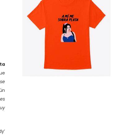
ta
que
 se
gún
 es
muy
dy’