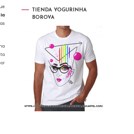
ue
TIENDA YOGURINHA
a
la
BOROVA
nas
ina
sta
por