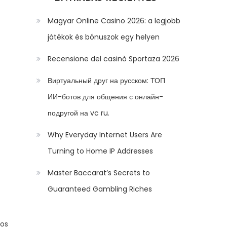
Magyar Online Casino 2026: a legjobb
játékok és bónuszok egy helyen
Recensione del casinò Sportaza 2026
Виртуальный друг на русском: ТОП
ИИ-ботов для общения с онлайн-
подругой на vc ru.
Why Everyday Internet Users Are
Turning to Home IP Addresses
Master Baccarat’s Secrets to
Guaranteed Gambling Riches
dos