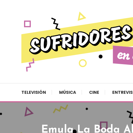
Skip To Content
Cultura pop made in Spain
Sufridores en casa
TELEVISIÓN
MÚSICA
CINE
ENTREVI
Emula La Boda Al