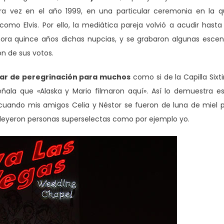
 vez en el año 1999, en una particular ceremonia en la q
como Elvis. Por ello, la mediática pareja volvió a acudir hast
ra quince años dichas nupcias, y se grabaron algunas esce
n de sus votos.
ugar de peregrinación para muchos
como si de la Capilla Sixt
ñala que «Alaska y Mario filmaron aquí». Así lo demuestra e
cuando mis amigos Celia y Néstor se fueron de luna de miel 
e leyeron personas superselectas como por ejemplo yo.