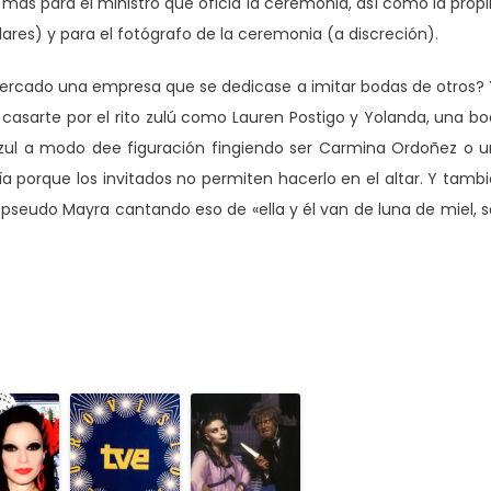
 más para el ministro que oficia la ceremonia, así como la prop
ares) y para el fotógrafo de la ceremonia (a discreción).
mercado una empresa que se dedicase a imitar bodas de otros?
 casarte por el rito zulú como Lauren Postigo y Yolanda, una b
azul a modo dee figuración fingiendo ser Carmina Ordoñez o 
stía porque los invitados no permiten hacerlo en el altar. Y tamb
 pseudo Mayra cantando eso de «ella y él van de luna de miel, 