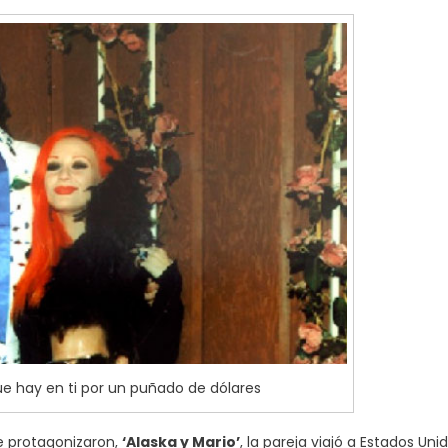
ue hay en ti por un puñado de dólares
e protagonizaron,
‘Alaska y Mario’
, la pareja viajó a Estados Uni