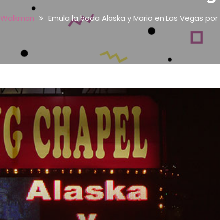
l Walkman
Emula la boda Alaska y Mario en Las Vegas por