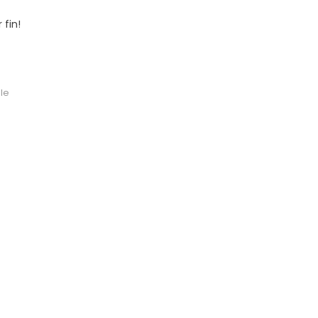
 fin!
le