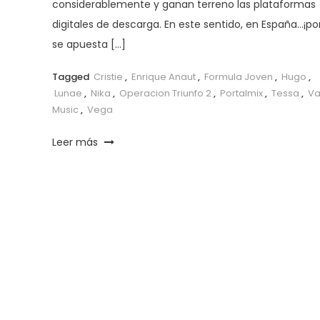
considerablemente y ganan terreno las plataformas
digitales de descarga. En este sentido, en España…¡por
se apuesta […]
Tagged
Cristie
,
Enrique Anaut
,
Formula Joven
,
Hugo
,
Lunae
,
Nika
,
Operacion Triunfo 2
,
Portalmix
,
Tessa
,
Va
Music
,
Vega
Leer más