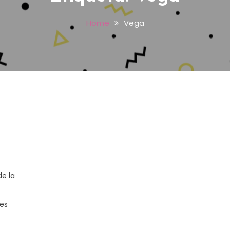
Home
Vega
de la
les