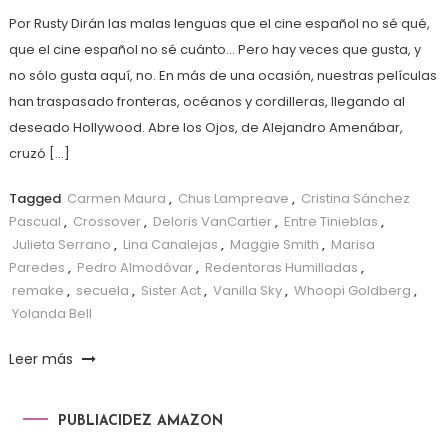
Por Rusty Dirán las malas lenguas que el cine español no sé qué,
que el cine español no sé cuánto… Pero hay veces que gusta, y
no sólo gusta aquí, no. En más de una ocasión, nuestras películas
han traspasado fronteras, océanos y cordilleras, llegando al
deseado Hollywood. Abre los Ojos, de Alejandro Amenábar,
cruzó […]
Tagged
Carmen Maura
,
Chus Lampreave
,
Cristina Sánchez
Pascual
,
Crossover
,
Deloris VanCartier
,
Entre Tinieblas
,
Julieta Serrano
,
Lina Canalejas
,
Maggie Smith
,
Marisa
Paredes
,
Pedro Almodóvar
,
Redentoras Humilladas
,
remake
,
secuela
,
Sister Act
,
Vanilla Sky
,
Whoopi Goldberg
,
Yolanda Bell
Leer más
PUBLIACIDEZ AMAZON