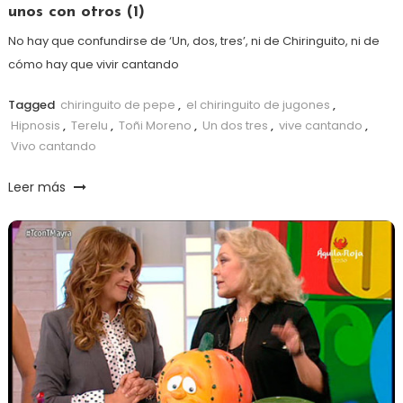
unos con otros (1)
No hay que confundirse de ‘Un, dos, tres’, ni de Chiringuito, ni de
cómo hay que vivir cantando
Tagged
chiringuito de pepe
,
el chiringuito de jugones
,
Hipnosis
,
Terelu
,
Toñi Moreno
,
Un dos tres
,
vive cantando
,
Vivo cantando
Leer más