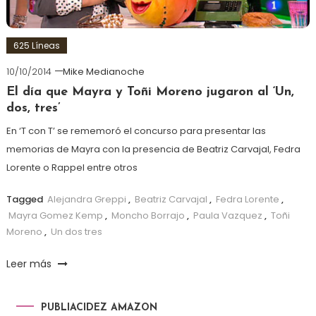
625 Líneas
10/10/2014
Mike Medianoche
El día que Mayra y Toñi Moreno jugaron al ‘Un,
dos, tres’
En ‘T con T’ se rememoró el concurso para presentar las
memorias de Mayra con la presencia de Beatriz Carvajal, Fedra
Lorente o Rappel entre otros
Tagged
Alejandra Greppi
,
Beatriz Carvajal
,
Fedra Lorente
,
Mayra Gomez Kemp
,
Moncho Borrajo
,
Paula Vazquez
,
Toñi
Moreno
,
Un dos tres
Leer más
PUBLIACIDEZ AMAZON