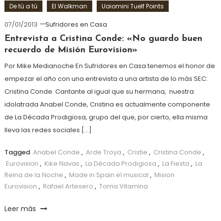
De tú a tú
El Walkman
Uaiomini Tuelf Points
07/01/2013
Sufridores en Casa
Entrevista a Cristina Conde: «No guardo buen
recuerdo de Misión Eurovision»
Por Mike Medianoche En Sufridores en Casa tenemos el honor de
empezar el año con una entrevista a una artista de lo más SEC:
Cristina Conde. Cantante al igual que su hermana, nuestra
idolatrada Anabel Conde, Cristina es actualmente componente
de La Década Prodigiosa, grupo del que, por cierto, ella misma
lleva las redes sociales […]
Tagged
Anabel Conde
,
Arde Troya
,
Cristie
,
Cristina Conde
,
Eurovision
,
Kike Navas
,
La Década Prodigiosa
,
La Fiesta
,
La
Reina de la Noche
,
Made in Spain el musical
,
Mision
Eurovision
,
Rafael Artesero
,
Toma Vitamina
Leer más