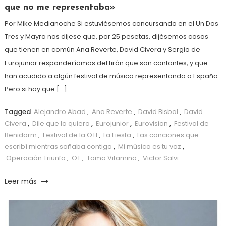
que no me representaba»
Por Mike Medianoche Si estuviésemos concursando en el Un Dos
Tres y Mayra nos dijese que, por 25 pesetas, dijésemos cosas
que tienen en común Ana Reverte, David Civera y Sergio de
Eurojunior responderíamos del tirón que son cantantes, y que
han acudido a algún festival de música representando a España.
Pero si hay que […]
Tagged
Alejandro Abad
,
Ana Reverte
,
David Bisbal
,
David
Civera
,
Dile que la quiero
,
Eurojunior
,
Eurovision
,
Festival de
Benidorm
,
Festival de la OTI
,
La Fiesta
,
Las canciones que
escribí mientras soñaba contigo
,
Mi música es tu voz
,
Operación Triunfo
,
OT
,
Toma Vitamina
,
Victor Salvi
Leer más