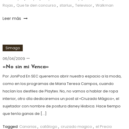
Rojas
,
Que te den concurso
,
starlux
,
Televisor
,
Walkman
Leer más
Simago
06/04/2009
«No sin mi Venca»
Por JoniPod En SEC queremos abrir nuestro espacio a la moda,
como en los programas de Maria Teresa Campos, cuando
hacían los desfiles de Playtex. No, no vamos a hablar de ropa
interior, otro día dedicaremos un post al «Cruzado Mágico», el
sujetador con nombre de postura disney lésbica. Hace tiempo
que tenía ganas de […]
Tagged
Canarias
,
catálogo
,
cruzado magico
,
el Precio