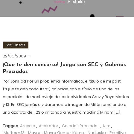
Home
starlux
625 Líneas
22/06/2009
¡Que te den concurso! Juega con SEC y Galerías
Preciados
Por JoniPod Por un problema informático, el título de mi post
(“Que te den concurso”) coincide con el título de uno de los
especiales de nochevieja de los inolvidables Cruz y Raya Martes
y 13. En SEC jamás olvidaremos la imagen de Millán emulando a
una azafata del 123 o imitando a nuestra madrina Miriam […]
Tagged
Arevalo
,
Aspirador
,
Galerías Preciados
,
Kim
,
Martes y 13
,
Mayra
,
Mayra Gomez Kemp
,
Nadiuska
,
Primitivo