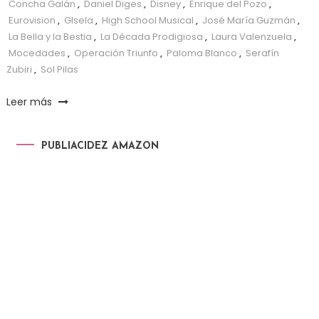
Concha Galán
,
Daniel Diges
,
Disney
,
Enrique del Pozo
,
Eurovision
,
GIsela
,
High School Musical
,
José María Guzmán
,
La Bella y la Bestia
,
La Década Prodigiosa
,
Laura Valenzuela
,
Mocedades
,
Operación Triunfo
,
Paloma Blanco
,
Serafín
Zubiri
,
Sol Pilas
Leer más
PUBLIACIDEZ AMAZON