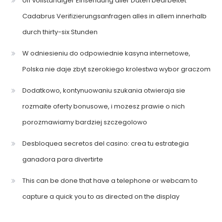
Uff vollstandiger Einsendung aller Daten bearbeitet
Cadabrus Verifizierungsanfragen alles in allem innerhalb
durch thirty-six Stunden
W odniesieniu do odpowiednie kasyna internetowe,
Polska nie daje zbyt szerokiego krolestwa wybor graczom
Dodatkowo, kontynuowaniu szukania otwieraja sie
rozmaite oferty bonusowe, i mozesz prawie o nich
porozmawiamy bardziej szczegolowo
Desbloquea secretos del casino: crea tu estrategia
ganadora para divertirte
This can be done that have a telephone or webcam to
capture a quick you to as directed on the display