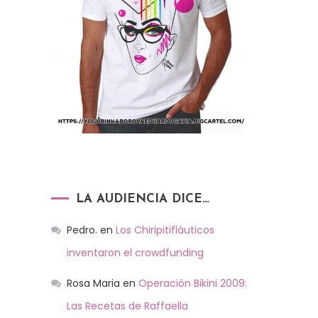
LA AUDIENCIA DICE…
Pedro.
en
Los Chiripitifláuticos
inventaron el crowdfunding
Rosa Maria
en
Operación Bikini 2009:
Las Recetas de Raffaella