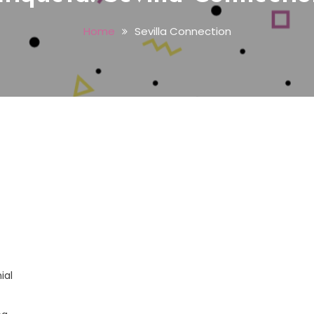
Home
Sevilla Connection
ial