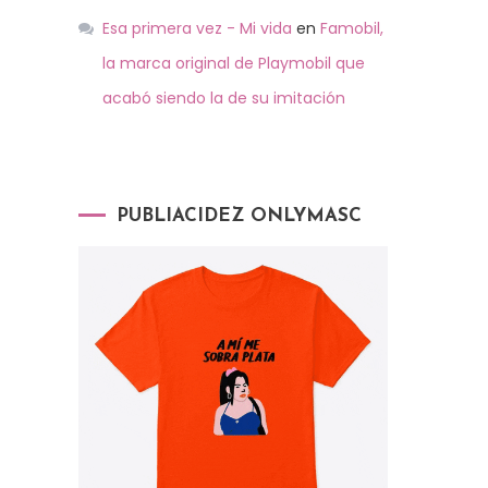
Esa primera vez - Mi vida
en
Famobil,
la marca original de Playmobil que
acabó siendo la de su imitación
PUBLIACIDEZ ONLYMASC