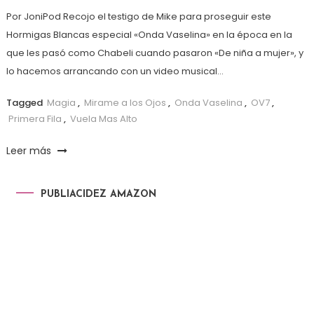
Por JoniPod Recojo el testigo de Mike para proseguir este
Hormigas Blancas especial «Onda Vaselina» en la época en la
que les pasó como Chabeli cuando pasaron «De niña a mujer», y
lo hacemos arrancando con un video musical…
Tagged
Magia
,
Mirame a los Ojos
,
Onda Vaselina
,
OV7
,
Primera Fila
,
Vuela Mas Alto
Leer más
PUBLIACIDEZ AMAZON