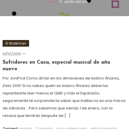
Home
pinito del oro
El Walkman
01/01/2010
Sufridores en Casa, especial musical de año
nuevo
Por JoniPod Como dirían en los almacenes de Isidoro Álvarez,
¡Feliz 2010! Si no sabes quién es Isidoro Álvarez deberías
replantearte leer menos el QMD y más el Expansión,
seguramente te sorprendería saber que Inditex no es una marca
de sábanas… Pero sabemos que siendo 1 de enero, con la
resaca que tendrás después de […]
Tagged
arabia
,
Canarias
,
curry valenzuela
,
está pasando
,