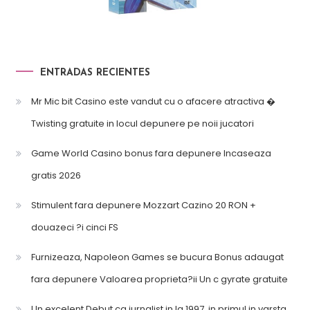
ENTRADAS RECIENTES
Mr Mic bit Casino este vandut cu o afacere atractiva �
Twisting gratuite in locul depunere pe noii jucatori
Game World Casino bonus fara depunere Incaseaza
gratis 2026
Stimulent fara depunere Mozzart Cazino 20 RON +
douazeci ?i cinci FS
Furnizeaza, Napoleon Games se bucura Bonus adaugat
fara depunere Valoarea proprieta?ii Un c gyrate gratuite
Un excelent Debut ca jurnalist in la 1997, in primul in varsta