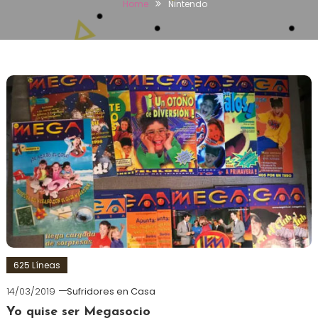
Home
Nintendo
625 Líneas
14/03/2019
Sufridores en Casa
Yo quise ser Megasocio