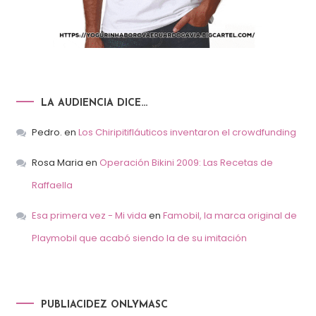
LA AUDIENCIA DICE…
Pedro.
en
Los Chiripitifláuticos inventaron el crowdfunding
Rosa Maria
en
Operación Bikini 2009: Las Recetas de
Raffaella
Esa primera vez - Mi vida
en
Famobil, la marca original de
Playmobil que acabó siendo la de su imitación
PUBLIACIDEZ ONLYMASC