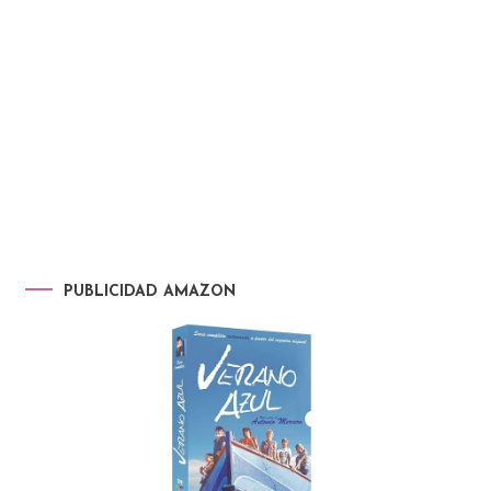
PUBLICIDAD AMAZON