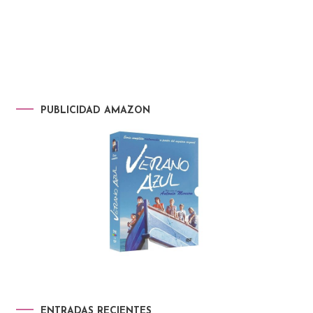
PUBLICIDAD AMAZON
ENTRADAS RECIENTES