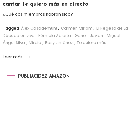
cantar Te quiero más en directo
¿Qué dos miembros habrán sido?
Tagged
Álex Casademunt
,
Carmen Miriam
,
El Regeso de La
Década en vivo
,
Fórmula Abierta
,
Geno
,
Javián
,
Miguel
Ángel Silva
,
Mireia
,
Rosy Jiménez
,
Te quiero más
Leer más
PUBLIACIDEZ AMAZON