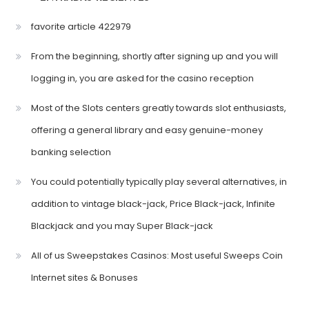
favorite article 422979
From the beginning, shortly after signing up and you will
logging in, you are asked for the casino reception
Most of the Slots centers greatly towards slot enthusiasts,
offering a general library and easy genuine-money
banking selection
You could potentially typically play several alternatives, in
addition to vintage black-jack, Price Black-jack, Infinite
Blackjack and you may Super Black-jack
All of us Sweepstakes Casinos: Most useful Sweeps Coin
Internet sites & Bonuses