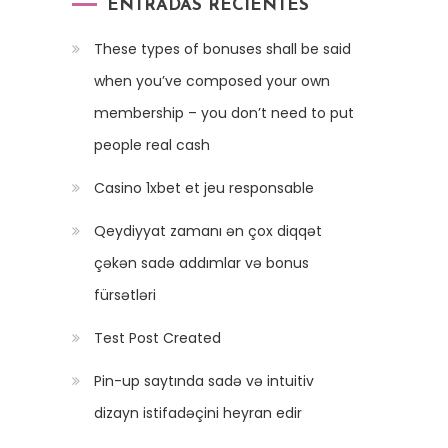
ENTRADAS RECIENTES
These types of bonuses shall be said
when you’ve composed your own
membership – you don’t need to put
people real cash
Casino 1xbet et jeu responsable
Qeydiyyat zamanı ən çox diqqət
çəkən sadə addımlar və bonus
fürsətləri
Test Post Created
Pin-up saytında sadə və intuitiv
dizayn istifadəçini heyran edir