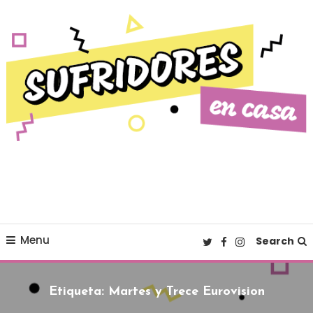
Skip To Content
Cultura pop made in Spain
Sufridores en casa
Menu
Search
Etiqueta:
Martes y Trece Eurovision