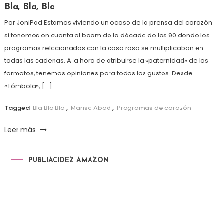
Bla, Bla, Bla
Por JoniPod Estamos viviendo un ocaso de la prensa del corazón
si tenemos en cuenta el boom de la década de los 90 donde los
programas relacionados con la cosa rosa se multiplicaban en
todas las cadenas. A la hora de atribuirse la «paternidad» de los
formatos, tenemos opiniones para todos los gustos. Desde
«Tómbola», […]
Tagged
Bla Bla Bla
,
Marisa Abad
,
Programas de corazón
Leer más
PUBLIACIDEZ AMAZON