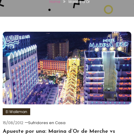
Home
Marina d’Or
El Walkman
15/08/2012
Sufridores en Casa
Apueste por una: Marina d’Or de Merche vs