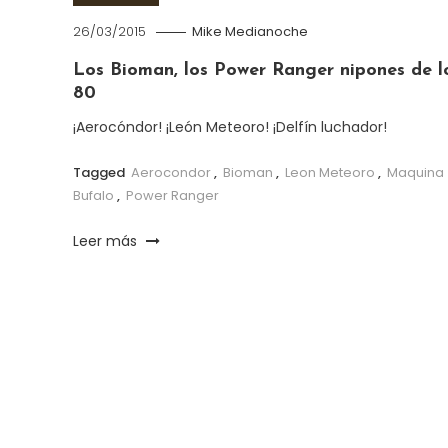
26/03/2015
Mike Medianoche
Los Bioman, los Power Ranger nipones de l
80
¡Aerocóndor! ¡León Meteoro! ¡Delfín luchador!
Tagged
Aerocondor
,
Bioman
,
Leon Meteoro
,
Maquina
Bufalo
,
Power Ranger
Leer más