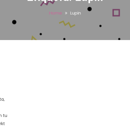
Home
Lupin
i
ta,
n tu
rkt