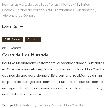
hermanas Hurtado
,
Las Tacañonas
,
Martes y 13
,
Niños
Gordos
,
Piraña de Verano Azul
,
Tartamudos
,
Un dos tres
,
Violencia de Género
Leer más
625 Líneas
Cinexín
08/08/2009
Carta de Las Hurtado
Por Mike Medianoche Tristemente, el pasado sábado, Sufridores
en Casa se ponía el crespón negro para recordar a Mari Carrillo,
que nos dejaba para siempre. Esta semana, recibíamos un mail
de parte de sus hijas, las Hermanas Hurtado, del que extraemos
un fragmento. «Solo intentamos contestar a miles, que como tu,
recordabais a mi madre […]
Tagged
Las Hurtado
,
Las Tacañonas
,
Mari Carrillo