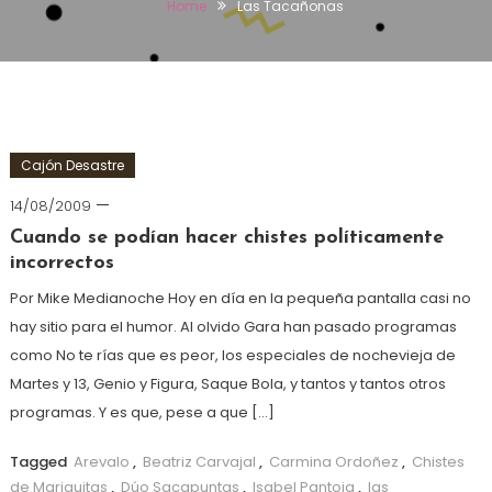
Home
Las Tacañonas
Cajón Desastre
14/08/2009
Cuando se podían hacer chistes políticamente
incorrectos
Por Mike Medianoche Hoy en día en la pequeña pantalla casi no
hay sitio para el humor. Al olvido Gara han pasado programas
como No te rías que es peor, los especiales de nochevieja de
Martes y 13, Genio y Figura, Saque Bola, y tantos y tantos otros
programas. Y es que, pese a que […]
Tagged
Arevalo
,
Beatriz Carvajal
,
Carmina Ordoñez
,
Chistes
de Mariquitas
,
Dúo Sacapuntas
,
Isabel Pantoja
,
las