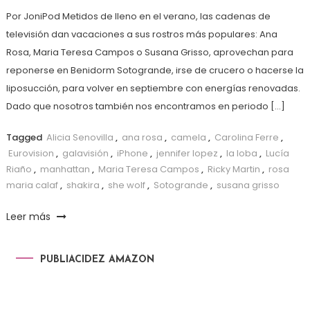
Por JoniPod Metidos de lleno en el verano, las cadenas de
televisión dan vacaciones a sus rostros más populares: Ana
Rosa, Maria Teresa Campos o Susana Grisso, aprovechan para
reponerse en Benidorm Sotogrande, irse de crucero o hacerse la
liposucción, para volver en septiembre con energías renovadas.
Dado que nosotros también nos encontramos en periodo […]
Tagged
Alicia Senovilla
,
ana rosa
,
camela
,
Carolina Ferre
,
Eurovision
,
galavisión
,
iPhone
,
jennifer lopez
,
la loba
,
Lucía
Riaño
,
manhattan
,
Maria Teresa Campos
,
Ricky Martin
,
rosa
maria calaf
,
shakira
,
she wolf
,
Sotogrande
,
susana grisso
Leer más
PUBLIACIDEZ AMAZON