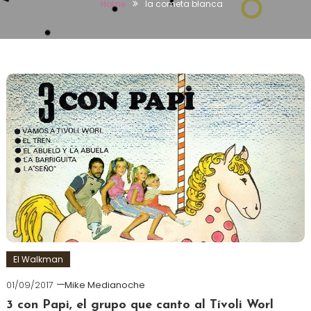
Home
la cometa blanca
El Walkman
01/09/2017
Mike Medianoche
3 con Papi, el grupo que canto al Tívoli Worl