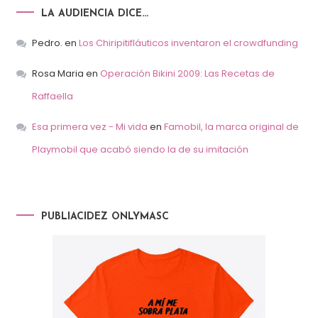
LA AUDIENCIA DICE…
Pedro.
en
Los Chiripitifláuticos inventaron el crowdfunding
Rosa Maria
en
Operación Bikini 2009: Las Recetas de
Raffaella
Esa primera vez - Mi vida
en
Famobil, la marca original de
Playmobil que acabó siendo la de su imitación
PUBLIACIDEZ ONLYMASC