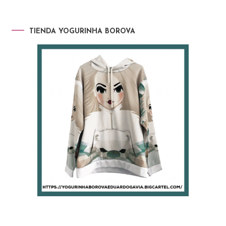
TIENDA YOGURINHA BOROVA