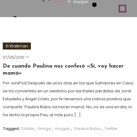
Home
Hoygan
El Walkman
07/05/2010
De cuando Paulina nos confesó «Sí, voy hacer
mamá»
Por JoniPod Después de unos días en los que Sufridores en Casa
se ha convertido en un velatorio por las tristes pérdidas de Jordi
Estadella y Ángel Cristo, por fin tenemos una noticia positiva que
compartir: Paulina Rubio va hacer mamá. No, no es una errata, lo
ha dicho la propia Pau, al más puro […]
Tagged
Colate
,
Gringa
,
Hoygan
,
Paulina Rubio
,
Twitter