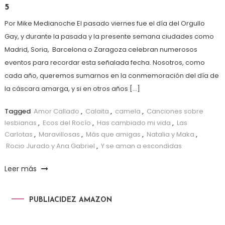
5
Por Mike Medianoche El pasado viernes fue el día del Orgullo
Gay, y durante la pasada y la presente semana ciudades como
Madrid, Soria, Barcelona o Zaragoza celebran numerosos
eventos para recordar esta señalada fecha. Nosotros, como
cada año, queremos sumarnos en la conmemoración del día de
la cáscara amarga, y si en otros años […]
Tagged
Amor Callado
,
Calaita
,
camela
,
Canciones sobre
lesbianas
,
Ecos del Rocío
,
Has cambiado mi vida
,
Las
Carlotas
,
Maravillosas
,
Más que amigas
,
Natalia y Maka
,
Rocio Jurado y Ana Gabriel
,
Y se aman a escondidas
Leer más
PUBLIACIDEZ AMAZON