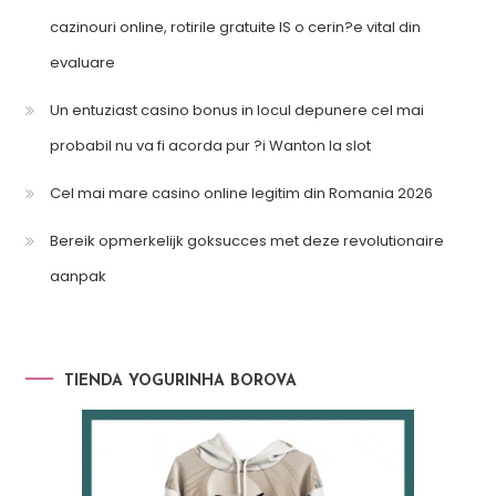
cazinouri online, rotirile gratuite IS o cerin?e vital din
evaluare
Un entuziast casino bonus in locul depunere cel mai
probabil nu va fi acorda pur ?i Wanton la slot
Cel mai mare casino online legitim din Romania 2026
Bereik opmerkelijk goksucces met deze revolutionaire
aanpak
TIENDA YOGURINHA BOROVA