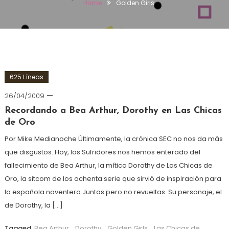
Home
Golden Girls
625 Líneas
26/04/2009
Recordando a Bea Arthur, Dorothy en Las Chicas
de Oro
Por Mike Medianoche Últimamente, la crónica SEC no nos da más
que disgustos. Hoy, los Sufridores nos hemos enterado del
fallecimiento de Bea Arthur, la mítica Dorothy de Las Chicas de
Oro, la sitcom de los ochenta serie que sirvió de inspiración para
la española noventera Juntas pero no revueltas. Su personaje, el
de Dorothy, la […]
Tagged
Bea Arthur
,
Dorothy
,
Golden Girls
,
Las Chicas de