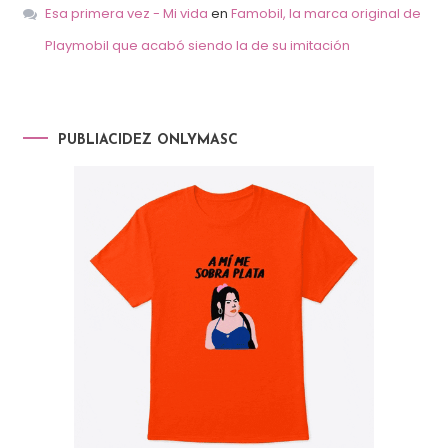
Esa primera vez - Mi vida
en
Famobil, la marca original de
Playmobil que acabó siendo la de su imitación
PUBLIACIDEZ ONLYMASC