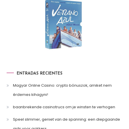
ENTRADAS RECIENTES
Magyar Online Casino: crypto bónuszok, amiket nem
érdemes kihagyni!
baanbrekende casinotrucs om je winsten te verhogen
Speel slimmer, geniet van de spanning: een diepgaande
gids voor gokkers