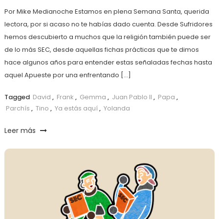
Por Mike Medianoche Estamos en plena Semana Santa, querida
lectora, por si acaso no te habías dado cuenta. Desde Sufridores
hemos descubierto a muchos que la religión también puede ser
de lo más SEC, desde aquellas fichas prácticas que te dimos
hace algunos años para entender estas señaladas fechas hasta
aquel Apueste por una enfrentando […]
Tagged
David
,
Frank
,
Gemma
,
Juan Pablo II
,
Papa
,
Parchís
,
Tino
,
Ya estás aquí
,
Yolanda
Leer más