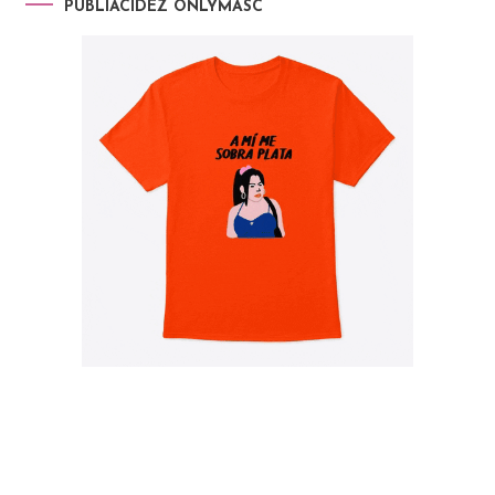
PUBLIACIDEZ ONLYMASC