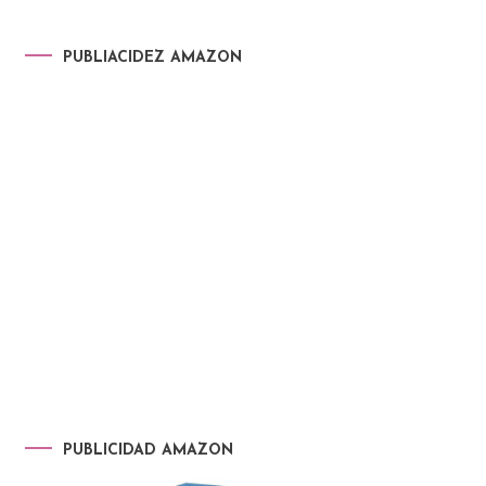
PUBLIACIDEZ AMAZON
PUBLICIDAD AMAZON