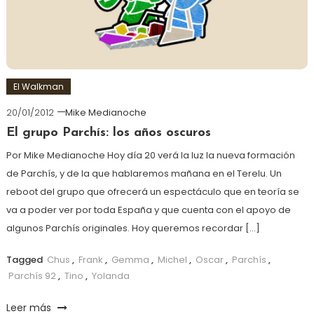
El Walkman
20/01/2012
Mike Medianoche
El grupo Parchís: los años oscuros
Por Mike Medianoche Hoy día 20 verá la luz la nueva formación
de Parchís, y de la que hablaremos mañana en el Terelu. Un
reboot del grupo que ofrecerá un espectáculo que en teoría se
va a poder ver por toda España y que cuenta con el apoyo de
algunos Parchís originales. Hoy queremos recordar […]
Tagged
Chus
,
Frank
,
Gemma
,
Michel
,
Oscar
,
Parchís
,
Parchís 92
,
Tino
,
Yolanda
Leer más