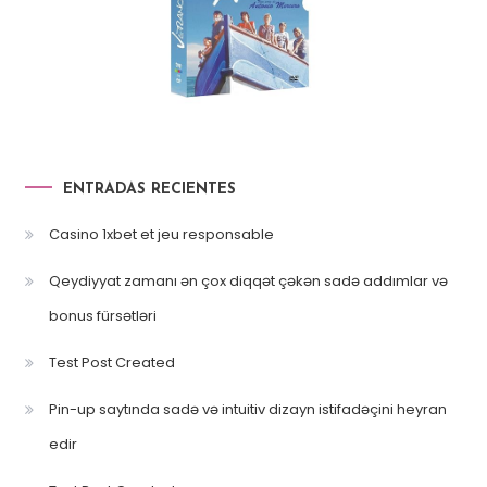
ENTRADAS RECIENTES
Casino 1xbet et jeu responsable
Qeydiyyat zamanı ən çox diqqət çəkən sadə addımlar və
bonus fürsətləri
Test Post Created
Pin-up saytında sadə və intuitiv dizayn istifadəçini heyran
edir