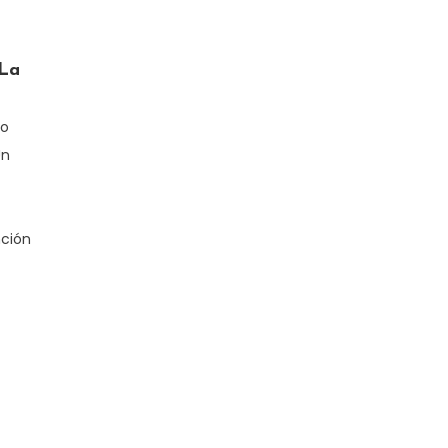
 La
do
Un
nción