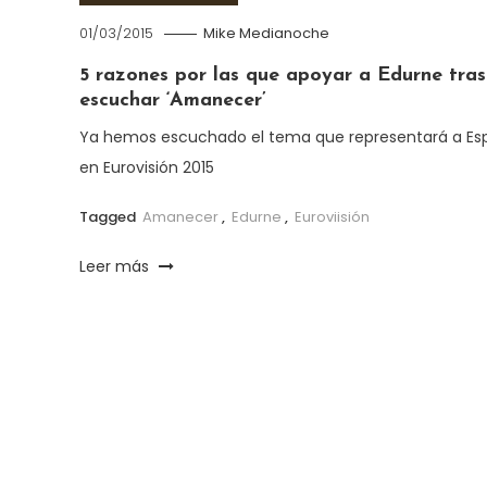
01/03/2015
Mike Medianoche
5 razones por las que apoyar a Edurne tras
escuchar ‘Amanecer’
Ya hemos escuchado el tema que representará a Es
en Eurovisión 2015
Tagged
Amanecer
,
Edurne
,
Euroviisión
Leer más