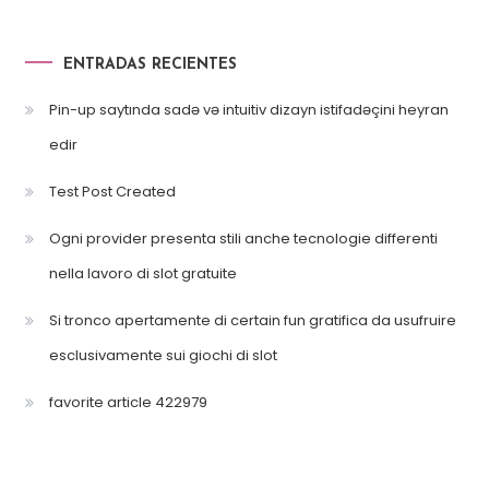
ENTRADAS RECIENTES
Pin-up saytında sadə və intuitiv dizayn istifadəçini heyran
edir
Test Post Created
Ogni provider presenta stili anche tecnologie differenti
nella lavoro di slot gratuite
Si tronco apertamente di certain fun gratifica da usufruire
esclusivamente sui giochi di slot
favorite article 422979