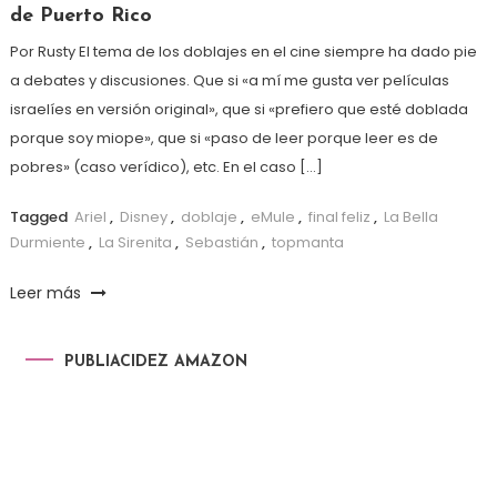
de Puerto Rico
Por Rusty El tema de los doblajes en el cine siempre ha dado pie
a debates y discusiones. Que si «a mí me gusta ver películas
israelíes en versión original», que si «prefiero que esté doblada
porque soy miope», que si «paso de leer porque leer es de
pobres» (caso verídico), etc. En el caso […]
Tagged
Ariel
,
Disney
,
doblaje
,
eMule
,
final feliz
,
La Bella
Durmiente
,
La Sirenita
,
Sebastián
,
topmanta
Leer más
PUBLIACIDEZ AMAZON