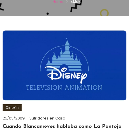
Home
eMule
Cinexín
25/03/2009
Sufridores en Casa
Cuando Blancanieves hablaba como La Pantoja