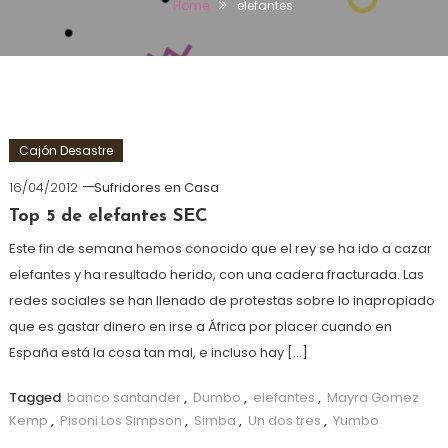
Home
elefantes
Cajón Desastre
16/04/2012
Sufridores en Casa
Top 5 de elefantes SEC
Este fin de semana hemos conocido que el rey se ha ido a cazar
elefantes y ha resultado herido, con una cadera fracturada. Las
redes sociales se han llenado de protestas sobre lo inapropiado
que es gastar dinero en irse a África por placer cuando en
España está la cosa tan mal, e incluso hay […]
Tagged
banco santander
,
Dumbo
,
elefantes
,
Mayra Gomez
Kemp
,
Pisoni Los Simpson
,
Simba
,
Un dos tres
,
Yumbo