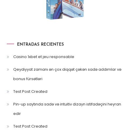
ENTRADAS RECIENTES
Casino 1xbet et jeu responsable
Qeydiyyat zamanı ən çox diqqət çəkən sadə addımlar və
bonus fürsətləri
Test Post Created
Pin-up saytında sadə və intuitiv dizayn istifadəçini heyran
edir
Test Post Created