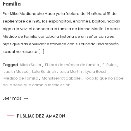
Familia
Por Mike Medianoche Hace ya la friolera de 14 años, el 15 de
septiembre de 1995, los españolitos, enormes, bajitos, hacían
algo a la vez: el conocer a la familia de Nacho Martín. La serie
Médico de Familia contaba la historia de un señor con tres
hijos que tras enviudar establece con su cuñada una tensión
sexual no resuelta […]
Tagged
Alicia Soller
,
El libro de médico de familia
,
El Rulas
,
Judith Mascó
,
Lola Baldrich
,
Luisa Martín
,
Lydia Bosch
,
Médico de Familia
,
Monstserrat Caballé
,
Todo lo que no sabe
de la serie que cambió la televisión
Leer más
PUBLIACIDEZ AMAZON