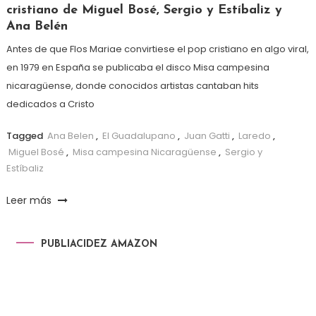
cristiano de Miguel Bosé, Sergio y Estíbaliz y
Ana Belén
Antes de que Flos Mariae convirtiese el pop cristiano en algo viral,
en 1979 en España se publicaba el disco Misa campesina
nicaragüense, donde conocidos artistas cantaban hits
dedicados a Cristo
Tagged
Ana Belen
,
El Guadalupano
,
Juan Gatti
,
Laredo
,
Miguel Bosé
,
Misa campesina Nicaragüense
,
Sergio y
Estíbaliz
Leer más
PUBLIACIDEZ AMAZON