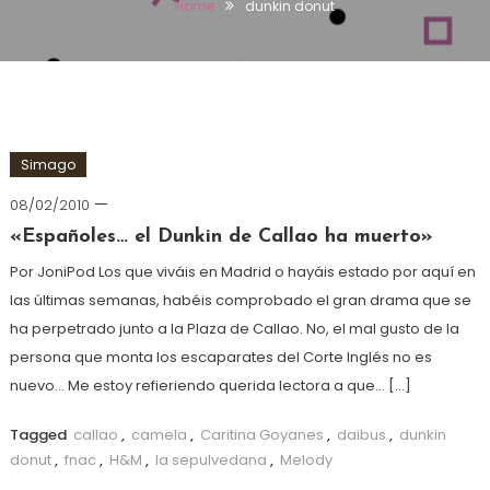
Home
dunkin donut
Simago
08/02/2010
«Españoles… el Dunkin de Callao ha muerto»
Por JoniPod Los que viváis en Madrid o hayáis estado por aquí en
las últimas semanas, habéis comprobado el gran drama que se
ha perpetrado junto a la Plaza de Callao. No, el mal gusto de la
persona que monta los escaparates del Corte Inglés no es
nuevo… Me estoy refieriendo querida lectora a que… […]
Tagged
callao
,
camela
,
Caritina Goyanes
,
daibus
,
dunkin
donut
,
fnac
,
H&M
,
la sepulvedana
,
Melody