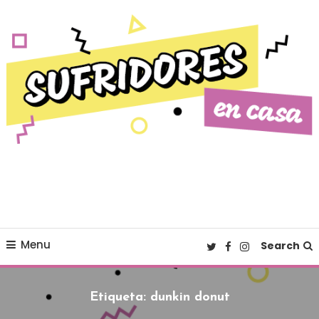
Skip To Content
Cultura pop made in Spain
Sufridores en casa
Menu
Search
Etiqueta:
dunkin donut