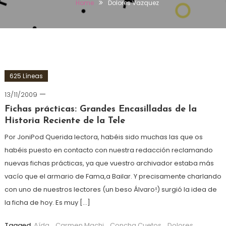
Home
Dolores Vazquez
625 Líneas
13/11/2009
Fichas prácticas: Grandes Encasilladas de la
Historia Reciente de la Tele
Por JoniPod Querida lectora, habéis sido muchas las que os
habéis puesto en contacto con nuestra redacción reclamando
nuevas fichas prácticas, ya que vuestro archivador estaba más
vacío que el armario de Fama,a Bailar. Y precisamente charlando
con uno de nuestros lectores (un beso Álvaro!) surgió la idea de
la ficha de hoy. Es muy […]
Tagged
Aída
,
Carmen Machi
,
Concha Cuetos
,
Dolores