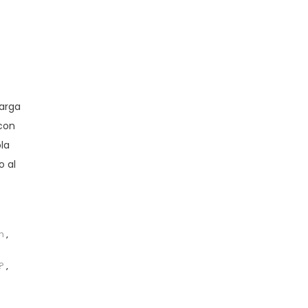
larga
 con
la
o al
n
,
?
,