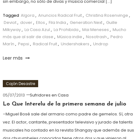
sin embargo, no sólo de divas y música comercial […]
Tagged
Algora
,
Anuncios Radical Fruit
,
Christina Rosenvinge
,
Deviot
,
dover
,
Ellos
,
Fila India
,
Generation Next
,
Guille
Milkyway
,
La Casa Azul
,
La Prohibida
,
Mai Meneses
,
Mucho
más que al salir de clase
,
Música indie
,
Nosotrash
,
Pedro
Marín
,
Pepsi
,
Radical Fruit
,
Undershakers
,
Undrop
Leer más
Cajón Desastre
05/07/2013
Sufridores en Casa
Lo Que Interelu de la primera semana de julio
–Miguel Bosé sale del armario como padre de gemelos. Sí, otra
vez. El actor, cantante, presentador televisivo y jurado de talents
musicales ha contado en la revista Shangay que además de sus
dos churumbeles conocidos tiene otros dos y que vinieron al