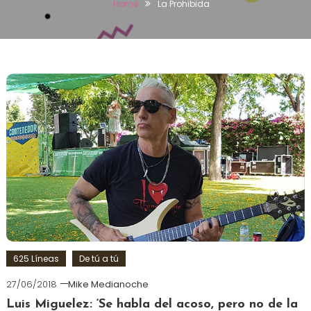
Home
La Prohibida
625 Líneas
De tú a tú
27/06/2018
Mike Medianoche
Luis Miguelez: ‘Se habla del acoso, pero no de la