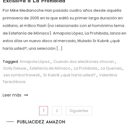
Exclusiva a La Prohibida
Por Mike Medianoche Han pasado cuatro años desde aquella
primavera de 2005 en la que editó su primer larga duración en
solitario, el mítico Flash (no relacionado con el homónimo tema
de Estefanía de Mónaco). Amapola López, La Prohibida, lanza en
estos días un nuevo disco al mercado, titulado Sr Kubrik ¿qué
haría usted?, una selección […]
Tagged
Amapola López
,
Cuando dos electrones chocan
,
Dolly Deluxe
,
Estefanía de Mónaco
,
La Prohibida
,
La Querida
,
sex symbol travesti
,
Sr Kubrik ¿qué haría usted?
,
Valentina
Terechkova
Leer más
1
Paginación de entradas
2
Siguientes
PUBLIACIDEZ AMAZON