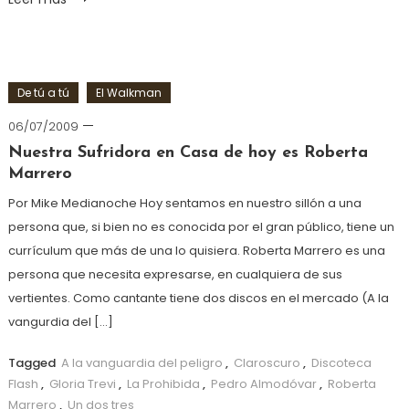
De tú a tú
El Walkman
06/07/2009
Nuestra Sufridora en Casa de hoy es Roberta
Marrero
Por Mike Medianoche Hoy sentamos en nuestro sillón a una
persona que, si bien no es conocida por el gran público, tiene un
currículum que más de una lo quisiera. Roberta Marrero es una
persona que necesita expresarse, en cualquiera de sus
vertientes. Como cantante tiene dos discos en el mercado (A la
vangurdia del […]
Tagged
A la vanguardia del peligro
,
Claroscuro
,
Discoteca
Flash
,
Gloria Trevi
,
La Prohibida
,
Pedro Almodóvar
,
Roberta
Marrero
,
Un dos tres