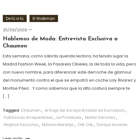
De tú a tú
El Walkman
25/09/2009
Hablemos de Moda: Entrevista Exclusiva a
Chaumen
Esta semana, como sabrás querida lectora, ha tenido lugar la
Madrid Fashion Week, la Pasarela Cibeles, la de toda la vida, pero
con nuevo nombre, para diferenciar este derroche de glamour
del monumento contra el que se empotró en coche Loly Álvarez y
Montse Páez. Y como sabemos que la alta costura siempre te
[…]
Tagged
Chaumen
,
el traje de Soraya Arnelas en Eurovision
,
Folklóricas Arrepentidas
,
La Prohibida
,
Marta Sánchez
,
Mojinos Escozíos
,
Mónica Naranjo
,
Olé Olé
,
Soraya Arnelas
Leer más