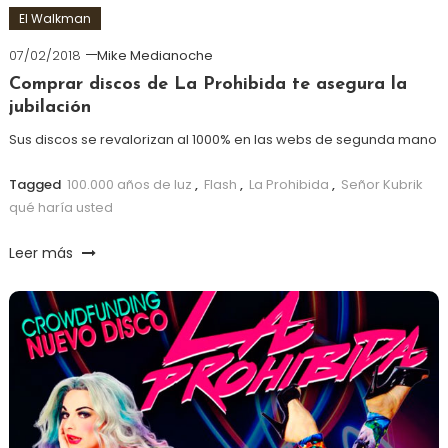
El Walkman
07/02/2018
Mike Medianoche
Comprar discos de La Prohibida te asegura la
jubilación
Sus discos se revalorizan al 1000% en las webs de segunda mano
Tagged
100.000 años de luz
,
Flash
,
La Prohibida
,
Señor Kubrik
qué haría usted
Leer más