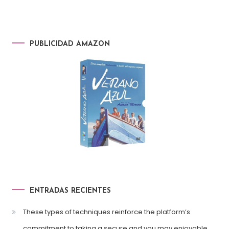
PUBLICIDAD AMAZON
ENTRADAS RECIENTES
These types of techniques reinforce the platform’s
commitment to taking a secure and you may enjoyable