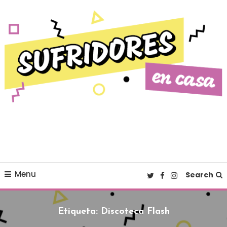
Skip To Content
Cultura pop made in Spain
Sufridores en casa
Menu
Search
Etiqueta:
Discoteca Flash