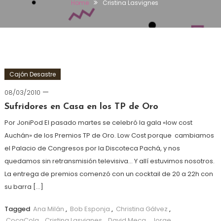
Home
Cristina Lasvignes
Cajón Desastre
08/03/2010
Sufridores en Casa en los TP de Oro
Por JoniPod El pasado martes se celebró la gala «low cost
Auchán» de los Premios TP de Oro. Low Cost porque cambiamos
el Palacio de Congresos por la Discoteca Pachá, y nos
quedamos sin retransmisión televisiva… Y allí estuvimos nosotros.
La entrega de premios comenzó con un cocktail de 20 a 22h con
su barra […]
Tagged
Ana Milán
,
Bob Esponja
,
Christina Gálvez
,
CocaCola
,
Cristina Lasvignes
,
David Meca
,
Jorge