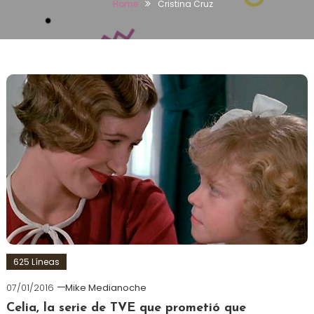
Home
Cristina Cruz
625 Líneas
07/01/2016
Mike Medianoche
Celia, la serie de TVE que prometió que