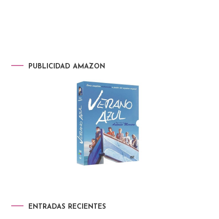
PUBLICIDAD AMAZON
ENTRADAS RECIENTES