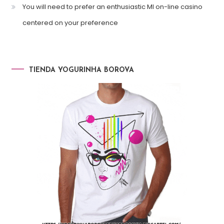
You will need to prefer an enthusiastic MI on-line casino
centered on your preference
TIENDA YOGURINHA BOROVA