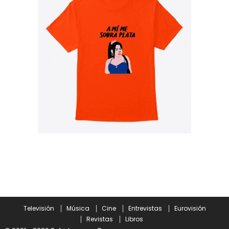
Televisión
Música
Cine
Entrevistas
Eurovisión
Revistas
Libros