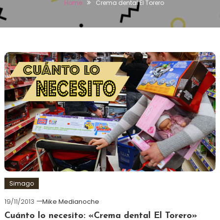
Home
Crema dental El Torero
Simago
19/11/2013
Mike Medianoche
Cuánto lo necesito: «Crema dental El Torero»