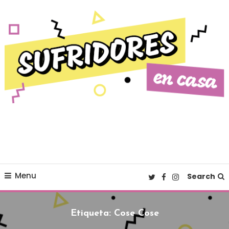
Skip To Content
Cultura pop made in Spain
Sufridores en casa
Menu
Search
Etiqueta:
Cose Cose